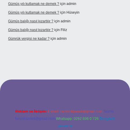
Gümüş yılı kutlamak ne demek ?
için
admin
Gümüş yılı kutlamak ne demek ?
için
Hüseyin
Gümüş balığı nasıl kızartılır ?
için
admin
Gümüş balığı nasıl kızartılır ?
için
Filiz
Gümrük vergisi ne kadar ?
için
admin
t giriş adresi
Reklam ve İletişim:
E-mail:
backlinkpaneli@gmail.com
Teams:
forumhizmeti@gmail.com
Whatsapp: 0262 606 0 726
Telegram:
@karabul