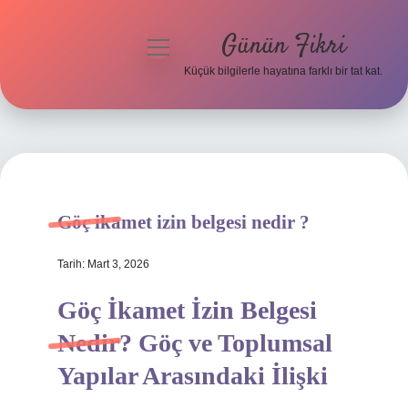
Günün Fikri
menüyü
aç
Küçük bilgilerle hayatına farklı bir tat kat.
Anasayfa
Gizlilik Politikası
Yasal Uyarı
Göç ikamet izin belgesi nedir ?
Hakkımızda
Tarih: Mart 3, 2026
Göç İkamet İzin Belgesi
Nedir? Göç ve Toplumsal
Yapılar Arasındaki İlişki