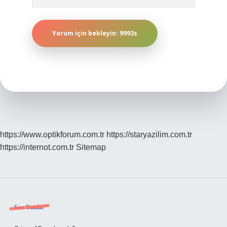
https://www.optikforum.com.tr
https://staryazilim.com.tr
https://internot.com.tr
Sitemap
Sidebar
Son Yazılar