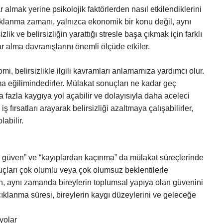
almak yerine psikolojik faktörlerden nasıl etkilendiklerini
çıklanma zamanı, yalnızca ekonomik bir konu değil, aynı
izlik ve belirsizliğin yarattığı stresle başa çıkmak için farklı
arar alma davranışlarını önemli ölçüde etkiler.
i, belirsizlikle ilgili kavramları anlamamıza yardımcı olur.
alma eğilimindedirler. Mülakat sonuçları ne kadar geç
ha fazla kaygıya yol açabilir ve dolayısıyla daha aceleci
ş fırsatları arayarak belirsizliği azaltmaya çalışabilirler,
labilir.
ı güven” ve “kayıplardan kaçınma” da mülakat süreçlerinde
nuçları çok olumlu veya çok olumsuz beklentilerle
rken, aynı zamanda bireylerin toplumsal yapıya olan güvenini
çıklanma süresi, bireylerin kaygı düzeylerini ve geleceğe
yolar