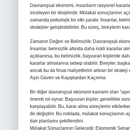
Davranışsal ekonomi, insanların rasyonel kararlar 
inceleyen bir disiplindir. Mülakat sonuçlarının a
zamanda psikolojik bir etki yaratır. İnsanlar, belirs
stratejiler geliştirebilirler. Bu süreç, bireylerin k
Zamanın Değeri ve Belirsizlik: Davranışsal ekonom
İnsanlar, belirsizlik altında daha riskli kararlar 
açıklanırsa, bu belirsizlik, başvuran kişilerde da
kararlar almalarına sebep olabilir. Bireyler, başka i
ancak bu da fırsat maliyetlerini artıran bir strateji o
Aşırı Güven ve Kayıplardan Kaçınma
Bir diğer davranışsal ekonomi kavramı olan “aşır
önemli rol oynar. Başvuran kişiler, genellikle so
karşılayabilir. Bu, karar alma süreçlerini etkile
de değiştirir. Bu noktada, mülakat sonuçlarının a
dair planlarını şekillendirir.
Mülakat Sonuçlarının Geleceği: Ekonomik Senar