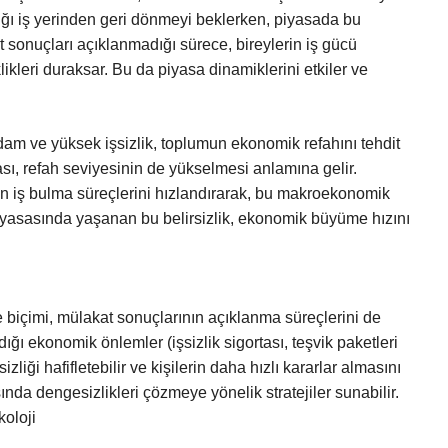
ptığı iş yerinden geri dönmeyi beklerken, piyasada bu
at sonuçları açıklanmadığı sürece, bireylerin iş gücü
likleri duraksar. Bu da piyasa dinamiklerini etkiler ve
am ve yüksek işsizlik, toplumun ekonomik refahını tehdit
sı, refah seviyesinin de yükselmesi anlamına gelir.
in iş bulma süreçlerini hızlandırarak, bu makroekonomik
 piyasasında yaşanan bu belirsizlik, ekonomik büyüme hızını
biçimi, mülakat sonuçlarının açıklanma süreçlerini de
dığı ekonomik önlemler (işsizlik sigortası, teşvik paketleri
liği hafifletebilir ve kişilerin daha hızlı kararlar almasını
sında dengesizlikleri çözmeye yönelik stratejiler sunabilir.
oloji