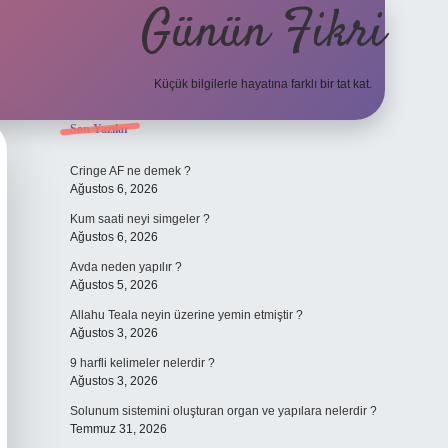
Günün Fikri
Küçük bilgilerle hayatına farklı bir tat kat.
Sidebar
Son Yazılar
hiltonbet giriş adresi
Cringe AF ne demek ?
Ağustos 6, 2026
Kum saati neyi simgeler ?
Ağustos 6, 2026
Avda neden yapılır ?
Ağustos 5, 2026
Allahu Teala neyin üzerine yemin etmiştir ?
Ağustos 3, 2026
9 harfli kelimeler nelerdir ?
Ağustos 3, 2026
Solunum sistemini oluşturan organ ve yapılara nelerdir ?
Temmuz 31, 2026