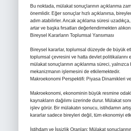
Bu noktada, mülakat sonuçlarının açıklanma zama
önemlidir. Eğer sonuçlar hızlı açıklanırsa, birey
adım atabilirler. Ancak açıklama süresi uzadıkça, 
artar ve başka fırsatları değerlendirmekten alıkon
Bireysel Kararların Toplumsal Yansıması
Bireysel kararlar, toplumsal düzeyde de büyük etkil
toplumsal çevresini ve hatta devlet politikalarını 
mülakat sonuçlarının açıklanma süreci, yalnızca b
mekanizmanın işlemesini de etkilemektedir.
Makroekonomi Perspektifi: Piyasa Dinamikleri v
Makroekonomi, ekonominin büyük resmine odaklan
kaynakların dağılımı üzerinde durur. Mülakat sonuç
işlev görür. Bir mülakatın sonucu, istihdamın artışın
kararlar sadece bireyleri değil, tüm ekonomiyi etki
İstihdam ve İşsizlik Oranları: Mülakat sonuçlarını