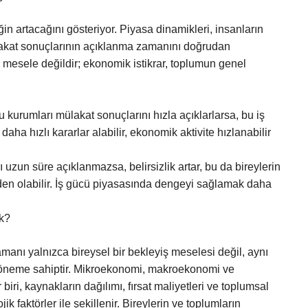
ğin artacağını gösteriyor. Piyasa dinamikleri, insanların
lakat sonuçlarının açıklanma zamanını doğrudan
r mesele değildir; ekonomik istikrar, toplumun genel
 kurumları mülakat sonuçlarını hızla açıklarlarsa, bu iş
 daha hızlı kararlar alabilir, ekonomik aktivite hızlanabilir
zun süre açıklanmazsa, belirsizlik artar, bu da bireylerin
den olabilir. İş gücü piyasasında dengeyi sağlamak daha
k?
anı yalnızca bireysel bir bekleyiş meselesi değil, aynı
öneme sahiptir. Mikroekonomi, makroekonomi ve
iri, kaynakların dağılımı, fırsat maliyetleri ve toplumsal
jik faktörler ile şekillenir. Bireylerin ve toplumların