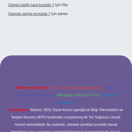
Gümüş balığı nasıl kızartılır ?
için
Filiz
Gümrük vergisi ne kadar ?
için
admin
et giriş adresi
Reklam ve İletişim:
E-mail:
backlinkpaneli@gmail.com
Teams:
forumhizmeti@gmail.com
Whatsapp: 0262 606 0 726
Telegram:
@karabul
Yasal Uyarı:
Sitemiz, 5651 Sayılı Kanun gereğince Bilgi Teknolojileri ve
İletişim Kurumu (BTK) tarafından onaylanmış bir Yer Sağlayıcı olarak
hizmet vermektedir. Bu nedenle, sitedeki içerikleri proaktif olarak