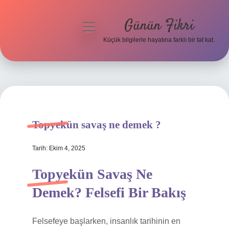
Günün Fikri
menüyü
aç
Küçük bilgilerle hayatına farklı bir tat kat.
Anasayfa
Gizlilik Politikası
Yasal Uyarı
Topyekün savaş ne demek ?
Hakkımızda
Tarih: Ekim 4, 2025
Topyekün Savaş Ne
Demek? Felsefi Bir Bakış
Felsefeye başlarken, insanlık tarihinin en