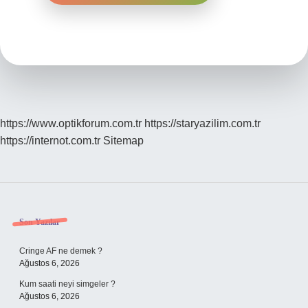
https://www.optikforum.com.tr
https://staryazilim.com.tr
https://internot.com.tr
Sitemap
Sidebar
Son Yazılar
Cringe AF ne demek ?
Ağustos 6, 2026
Kum saati neyi simgeler ?
Ağustos 6, 2026