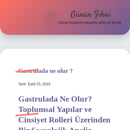
Günün Fikri
menüyü
aç
Küçük bilgilerle hayatına farklı bir tat kat.
Anasayfa
Gizlilik Politikası
Yasal Uyarı
Gastrulada ne olur ?
Hakkımızda
Tarih: Eylül 25, 2025
Gastrulada Ne Olur?
Toplumsal Yapılar ve
Cinsiyet Rolleri Üzerinden