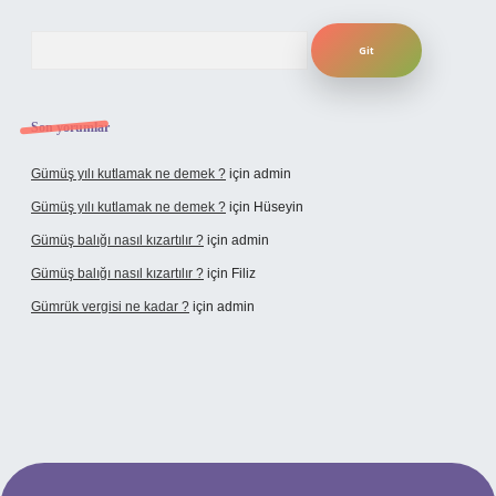
Arama
Son yorumlar
Gümüş yılı kutlamak ne demek ?
için
admin
Gümüş yılı kutlamak ne demek ?
için
Hüseyin
Gümüş balığı nasıl kızartılır ?
için
admin
Gümüş balığı nasıl kızartılır ?
için
Filiz
Gümrük vergisi ne kadar ?
için
admin
t giriş adresi